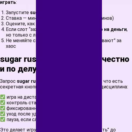
играть
:
Запустите
sugar rush slot
в демо
Ставка — минимальная (первые 50–100 спинов)
Оцените, как часто выпадает бонуска
Если слот “заходит” — переходите в
казино на деньги
,
но только с лимитом
Не меняйте ставку резко — слоты “наказывают” за
хаос
sugar rush как выиграть: честно
и по делу
Запрос
sugar rush как выиграть
не означает, что есть
секретная кнопка. Реально работает только дисциплина:
игра на дистанции (не 20 спинов, а 200+)
контроль ставки (без скачков)
фиксированный лимит на сессию
уход после удачного заноса
пауза, если слот “сухой”
Это делает игру спокойнее и помогает “дожить” до