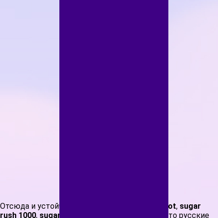
Отсюда и устойчивые запросы:
sugar rush slot
,
sugar
rush 1000
,
sugar rush 1000 demo
, а также чисто русские