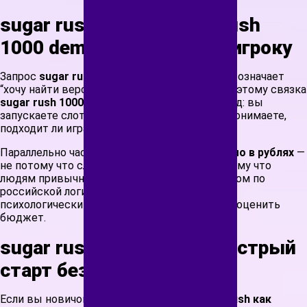
sugar rush 1000 и sugar rush
1000 demo: что это даёт игроку
Запрос
sugar rush 1000
в России чаще всего означает
“хочу найти версию и сразу попробовать”. Поэтому связка
sugar rush 1000 demo
— самый быстрый вход: вы
запускаете слот, крутите без риска и сразу понимаете,
подходит ли игра.
Параллельно часто ищут
sugar rush 1000 демо в рублях
—
не потому что слот реально “в рублях”, а потому что
людям привычнее мыслить ставками и банком по
российской логике. Такой формат снижает
психологический барьер и помогает реально оценить
бюджет.
sugar rush как играть: быстрый
старт без воды
Если вы новичок, вот простая схема
sugar rush как