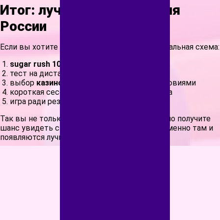
Итог: лучший сценарий для
России
Если вы хотите играть правильно, вот оптимальная схема:
sugar rush 1000 demo
тест на дистанции + 2–3 бонуски
выбор
казино на деньги
с понятными условиями
короткая сессия, лимит, стабильная ставка
игра ради результата, а не ради “догнать”
Так вы не только сохраните банк, но и реально получите
шанс увидеть сильную бонусную серию — именно там и
появляются лучшие заносы в sugar rush.