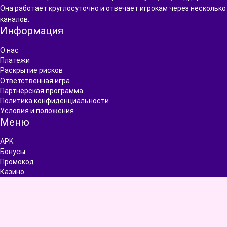
Она работает круглосуточно и отвечает игрокам через несколько
каналов.
Информация
О нас
Платежи
Раскрытие рисков
Ответственная игра
Партнёрская программа
Политика конфиденциальности
Условия и положения
Меню
APK
Бонусы
Промокод
Казино